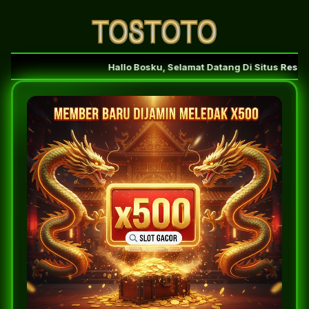
Hallo Bosku, Selamat Datang Di Situs Resmi