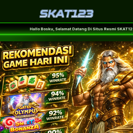
Hallo Bosku, Selamat Datang Di Situs Resmi SKAT123!!