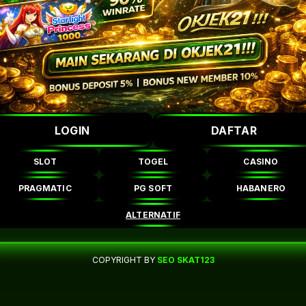
LOGIN
DAFTAR
SLOT
TOGEL
CASINO
PRAGMATIC
PG SOFT
HABANERO
ALTERNATIF
COPYRIGHT BY
SEO SKAT123