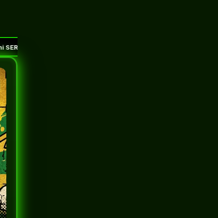
SERUSLOT88!!