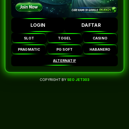
LOGIN
DAFTAR
SLOT
TOGEL
CASINO
PRAGMATIC
PG SOFT
HABANERO
ALTERNATIF
COPYRIGHT BY
SEO JET303